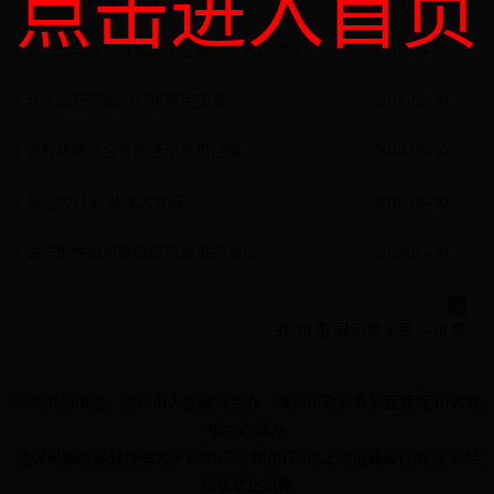
点击进入首页
关于面向社会征集关于整治环境问题建议
2018-05-30
的征集
我区公开征集2017年惠民实事
2018-05-30
农村环境综合整治活动意见征集
2018-05-30
参与大讨论 共谋大发展
2018-05-30
关于加快推进健康城市建设的意见
2018-05-30
1
共 10 条 显示第 1 页 1-10 条
中共滨州市委、滨州市人民政府主办 滨州市政府办公室管理 市大数
据中心承办
建议电脑屏幕分辨率大于1280x768 使用IE9以上浏览器进行浏览 未经
授权禁止镜像