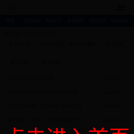
首页
今日高新
政务公开
办事服务
政民互动
走进高新
当前位置：
首页>
意见征集
县区长信箱
7412345热线
重大突发事件
热点回应
回应
意见征集
民意调查
关于网站建设意见的征集
2018-05-30
关于对高新区脱贫攻坚工作的意见征集
2018-05-30
关于对基础教育、乡村教育、就业培训等
2018-05-30
工作的相关意见征集
医疗机构、医疗服务、医疗保障等医疗卫
2018-05-30
生工作的相关意见征集
网站栏目内容的意见征集
2018-05-30